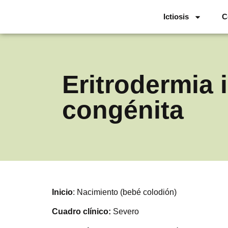
Ictiosis
C
Eritrodermia 
congénita
Inicio
: Nacimiento (bebé colodión)
Cuadro clínico:
Severo