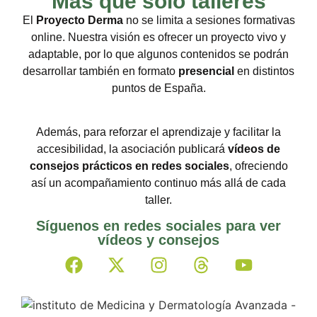
Más que solo talleres
permiten mejorar la apariencia física sin dañar la
piel, siempre con un enfoque realista y adaptado
El
Proyecto Derma
no se limita a sesiones formativas
a diferentes presupuestos.
online. Nuestra visión es ofrecer un proyecto vivo y
adaptable, por lo que algunos contenidos se podrán
6 Junio 2026
desarrollar también en formato
presencial
en distintos
puntos de España.
Además, para reforzar el aprendizaje y facilitar la
accesibilidad, la asociación publicará
vídeos de
consejos prácticos en redes sociales
, ofreciendo
así un acompañamiento continuo más allá de cada
taller.
Síguenos en redes sociales para ver
vídeos y consejos