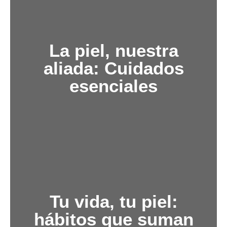
La piel, nuestra
aliada: Cuidados
esenciales
Pautas sencillas y sostenibles
Para que el cuidado no sea algo intermitente, sino
Tu vida, tu piel:
un hábito amable y constante a lo largo de todas
hábitos que suman
las etapas de la vida.