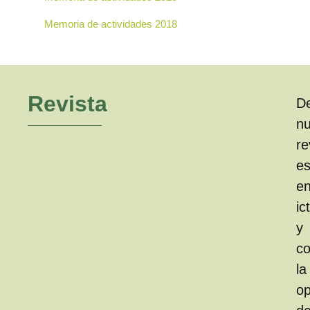
Memoria de actividades 2018
Revista
D
nu
re
es
e
ic
y
c
la
op