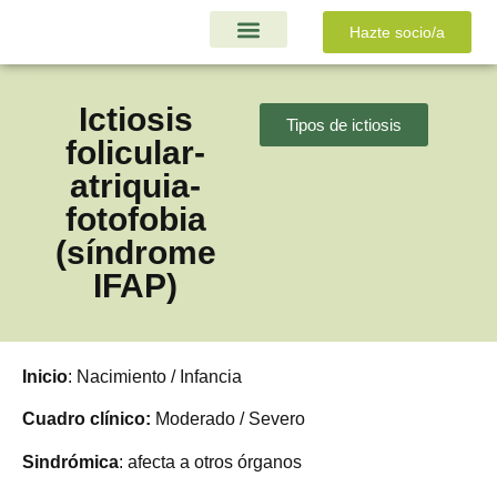
Hazte socio/a
Ayudas y Proyectos
Ictiosis
Tipos de ictiosis
folicular-
atriquia-
fotofobia
(síndrome
IFAP)
Inicio
: Nacimiento / Infancia
Cuadro clínico:
Moderado / Severo
Sindrómica
: afecta a otros órganos